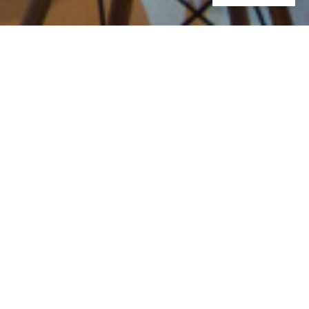
Workshop
Sinopse
Classificação das
Substâncias e Misturas
Perigosas segundo o GHS
e os Critérios dos
Regulamentos de