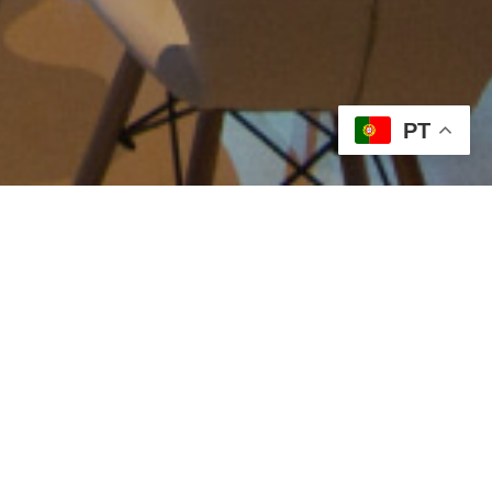
PT
Apresentação
Sinopse
Segurança Eletrónica e
Inteligência Artificial: